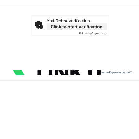
Anti-Robot Verification
Click to start verification
Friendly
Captcha ⇗
secured & protected by Link11