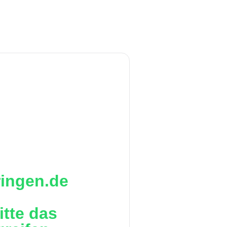
ringen.de
itte das