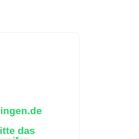
ringen.de
itte das