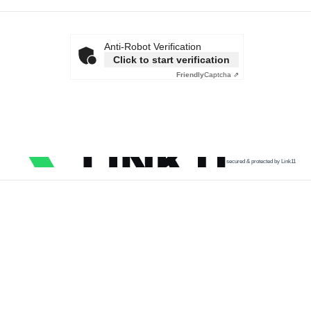
Anti-Robot Verification
Click to start verification
Friendly
Captcha ⇗
secured & protected by Link11