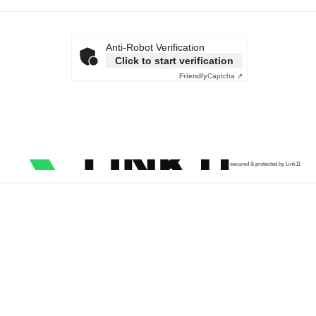
Anti-Robot Verification
Click to start verification
Friendly
Captcha ⇗
secured & protected by Link11