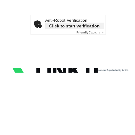
Anti-Robot Verification
Click to start verification
Friendly
Captcha ⇗
secured & protected by Link11