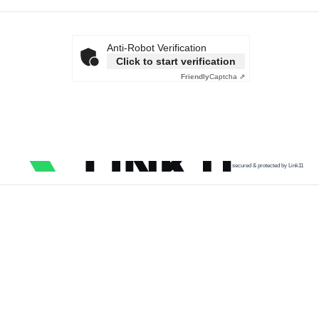
Anti-Robot Verification
Click to start verification
Friendly
Captcha ⇗
secured & protected by Link11