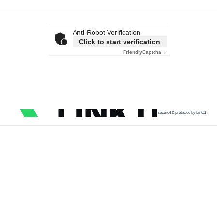
Anti-Robot Verification
Click to start verification
Friendly
Captcha ⇗
secured & protected by Link11