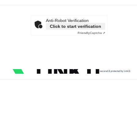
Anti-Robot Verification
Click to start verification
Friendly
Captcha ⇗
secured & protected by Link11