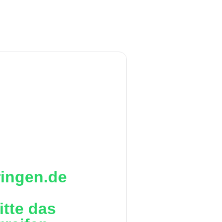
ringen.de
itte das