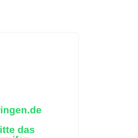
ringen.de
itte das